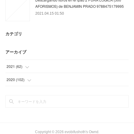
AFORISMOS) de BENJAMIN PRADO 9788475179995
2021.04.15 01:50
カテゴリ
アーカイブ
2021
(
62
)
(
23
)
2020
(
102
)
(
16
)
(
21
)
(
12
)
(
42
)
(
11
)
(
30
)
(
9
)
Copyright ©
2026
evobifushoth's Ownd
.