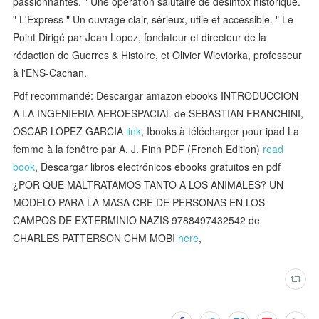
passionnantes. " Une opération salutaire de désintox historique.
" L'Express " Un ouvrage clair, sérieux, utile et accessible. " Le
Point Dirigé par Jean Lopez, fondateur et directeur de la
rédaction de Guerres & Histoire, et Olivier Wieviorka, professeur
à l'ENS-Cachan.
Pdf recommandé: Descargar amazon ebooks INTRODUCCION
A LA INGENIERIA AEROESPACIAL de SEBASTIAN FRANCHINI,
OSCAR LOPEZ GARCIA
link
, Ibooks à télécharger pour ipad La
femme à la fenêtre par A. J. Finn PDF (French Edition)
read
book
, Descargar libros electrónicos ebooks gratuitos en pdf
¿POR QUE MALTRATAMOS TANTO A LOS ANIMALES? UN
MODELO PARA LA MASA CRE DE PERSONAS EN LOS
CAMPOS DE EXTERMINIO NAZIS 9788497432542 de
CHARLES PATTERSON CHM MOBI
here
,