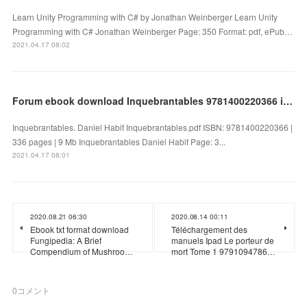
Learn Unity Programming with C# by Jonathan Weinberger Learn Unity
Programming with C# Jonathan Weinberger Page: 350 Format: pdf, ePub…
2021.04.17 08:02
Forum ebook download Inquebrantables 9781400220366 in English by Daniel Habif
Inquebrantables. Daniel Habif Inquebrantables.pdf ISBN: 9781400220366 |
336 pages | 9 Mb Inquebrantables Daniel Habif Page: 3...
2021.04.17 08:01
2020.08.21 06:30
2020.08.14 00:11
Ebook txt format download
Téléchargement des
Fungipedia: A Brief
manuels Ipad Le porteur de
Compendium of Mushroo…
mort Tome 1 9791094786…
0
コメント